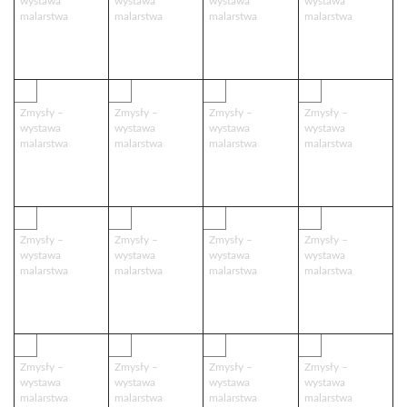
wystawa
wystawa
wystawa
wystawa
malarstwa
malarstwa
malarstwa
malarstwa
5
6
7
8
Zmysły –
Zmysły –
Zmysły –
Zmysły –
wystawa
wystawa
wystawa
wystawa
malarstwa
malarstwa
malarstwa
malarstwa
9
10
11
12
Zmysły –
Zmysły –
Zmysły –
Zmysły –
wystawa
wystawa
wystawa
wystawa
malarstwa
malarstwa
malarstwa
malarstwa
13
14
15
16
Zmysły –
Zmysły –
Zmysły –
Zmysły –
wystawa
wystawa
wystawa
wystawa
malarstwa
malarstwa
malarstwa
malarstwa