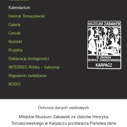
Kalendarium
Henryk Tomaszewski
Galeria
Cennik
Kontakt
Projekty
Deklaracja dostępności
INTERREG Polska – Saksonia
Regulamin zwiedzania
RODO
Oferta Pracy
Ochrona danych osobowych
Program Kadencyjny
Miejskie Muzeum Zabawek ze zbiorów Henryka
Tomaszewskiego w Karpaczu przetwarza Państwa dane