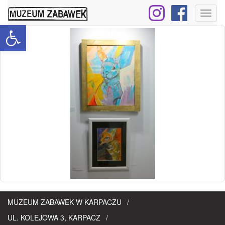
Toggl
Open toolbar
naviga
MUZEUM ZABAWEK W KARPACZU
UL. KOLEJOWA 3, KARPACZ