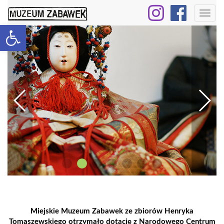
Toggl
Open toolbar
naviga
Miejskie Muzeum Zabawek ze zbiorów Henryka
Tomaszewskiego otrzymało dotację z Narodowego Centrum